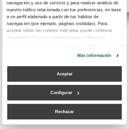
navegación y uso de servicio y para realizar análisis de
nuestro tráfico relacionada con tus preferencias, en base
a un perfil elaborado a partir de tus hábitos de
navegación (por ejemplo, páginas visitadas). Para
aceptar todas las cookies indicadas puede continuar
navegando. En caso contrario puede configurar o
rechazar dichas cookies haciendo click en el apartado de
más información.
Más información
Aceptar
Siber apresenta uma série de soluções de ventilação
e tratamento do ar focadas na eficiência energética,
na saúde e no conforto. Inclui sistemas avançados de
Configurar
ventilação, como unidades de fluxo duplo e
tecnologia de recuperação de calor, projetados para
melhorar a qualidade do ar em edifícios residenciais
Rechazar
e comerciais.