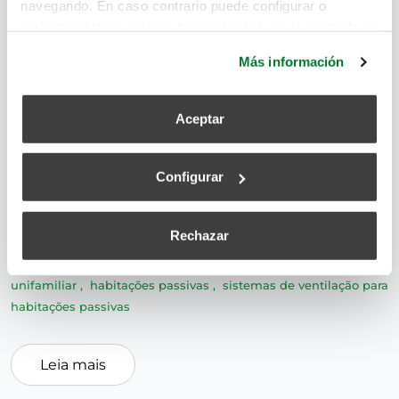
navegando. En caso contrario puede configurar o
rechazar dichas cookies haciendo click en el apartado de
más información.
Más información
As habitações passivas são as soluções
habitacionais mais sustentáveis. A sua eficiência
Aceptar
energética, ventilação e temperatura estão entre as
suas principais vantagens. De facto, não precisam
de recorrer ao aquecimento ou ao ar condicionado.
Configurar
Na maioria dos casos, basta instalar um sistema de
ventilação mecânica.
Rechazar
eficiência energética
,
arquitetura sustentável
,
Habitação
unifamiliar
,
habitações passivas
,
sistemas de ventilação para
habitações passivas
Leia mais