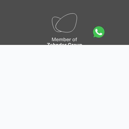
Mapa del sitio
|
Política de privacidad
|
Política de
Cookies
|
Aviso legal
|
Condiciones generales de
venta en línea
|
Condiciones generales de venta y
entrega
|
Condiciones generales de los pedidos
|
Canal de comunicación empleado
|
Integrity line