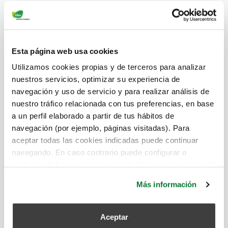
se va a certificar el edificio; luego el
respeto
del medio ambiente
a partir de materiales e
instalaciones sostenibles y por último, en la
construcción sana,
utilizando madera de
Esta página web usa cookies
bosques de proximidad como material
Utilizamos cookies propias y de terceros para analizar
principal. Se monitorizará la vivienda de
nuestros servicios, optimizar su experiencia de
factores como la presencia de formaldehídos,
navegación y uso de servicio y para realizar análisis de
COVs, gas radón, O3-ozono troposférico, CO2,
nuestro tráfico relacionada con tus preferencias, en base
partículas de polvo en suspensión,
a un perfil elaborado a partir de tus hábitos de
temperatura, humedad, consumo...
navegación (por ejemplo, páginas visitadas). Para
Información y
aceptar todas las cookies indicadas puede continuar
navegando. En caso contrario puede configurar o
características del
rechazar dichas cookies haciendo click en el apartado de
proyecto
más información.
Más información
Diseño libre de puentes térmicos.
Aislamiento garantizado con reciclados de
Aceptar
vidrio y libres de formaldehídos, ligantes son