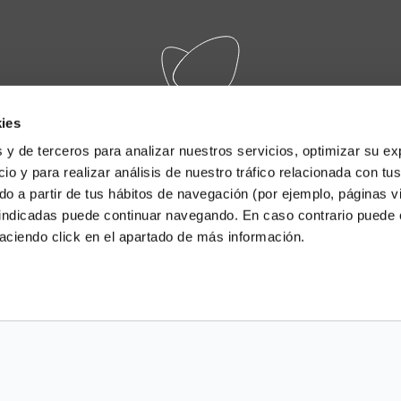
ies
 y de terceros para analizar nuestros servicios, optimizar su ex
io y para realizar análisis de nuestro tráfico relacionada con tus
ado a partir de tus hábitos de navegación (por ejemplo, páginas v
 indicadas puede continuar navegando. En caso contrario puede 
aciendo click en el apartado de más información.
viso legal
|
Condiciones generales de venta en línea
|
Condicione
pedidos
|
Canal de comunicación empleado
|
Integrity line