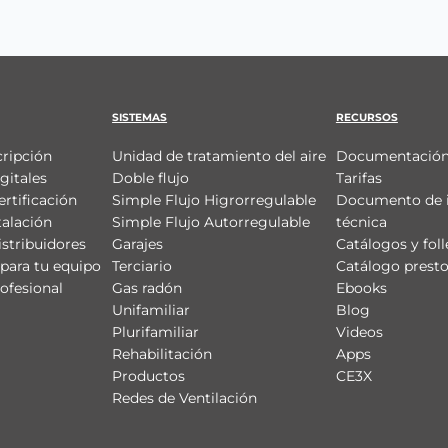
SISTEMAS
RECURSOS
cripción
Unidad de tratamiento del aire
Documentación
gitales
Doble flujo
Tarifas
ertificación
Simple Flujo Higrorregulable
Documento de 
talación
Simple Flujo Autorregulable
técnica
istribuidores
Garajes
Catálogos y foll
para tu equipo
Terciario
Catálogo prest
ofesional
Gas radón
Ebooks
Unifamiliar
Blog
Plurifamiliar
Videos
Rehabilitación
Apps
Productos
CE3X
Redes de Ventilación