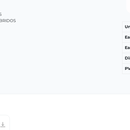
S
ÍBRIDOS
Un
Ea
Ea
Di
PV