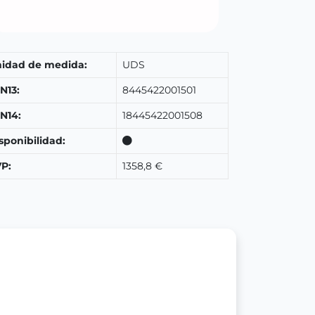
idad de medida:
UDS
N13:
8445422001501
N14:
18445422001508
sponibilidad:
P:
1358,8 €