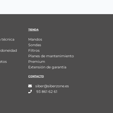
TIENDA
 técnica
Mandos
Sondas
idoneidad
Filtros
Planes de mantenimiento
etos
Premium
o
Extensión de garantía
CONTACTO
siber@siberzone.es
93 861 62 61