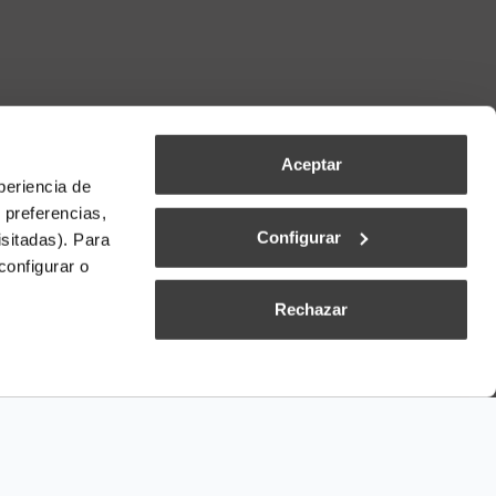
Aceptar
periencia de
 preferencias,
Configurar
isitadas). Para
configurar o
Rechazar
s generales de venta y entrega
|
Condiciones generales de los